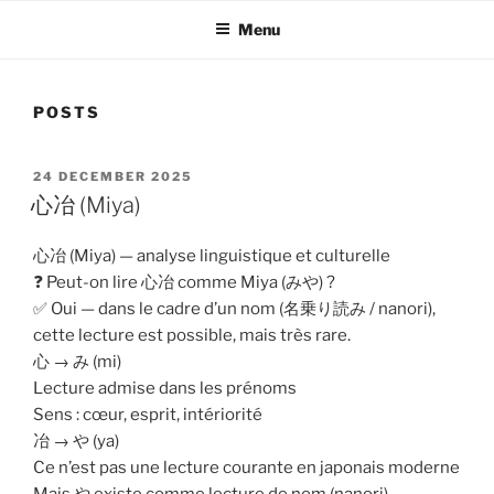
Menu
POSTS
POSTED
24 DECEMBER 2025
ON
心冶 (Miya)
心冶 (Miya) — analyse linguistique et culturelle
❓ Peut-on lire 心冶 comme Miya (みや) ?
✅ Oui — dans le cadre d’un nom (名乗り読み / nanori),
cette lecture est possible, mais très rare.
心 → み (mi)
Lecture admise dans les prénoms
Sens : cœur, esprit, intériorité
冶 → や (ya)
Ce n’est pas une lecture courante en japonais moderne
Mais や existe comme lecture de nom (nanori),