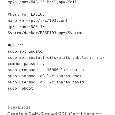
mp2: /mnt/NAS_30-Mail,mp=/Mail

#host for LXC103

nano /etc/pve/lxc/103.conf

mp0: /mnt/NAS_10-
System/docker/RASP103,mp=/System

#LXC***

sudo apt update

sudo apt install cifs-utils smbclient nfs-
common passwd -y

sudo groupadd -g 10000 lxc_shares

sudo usermod -aG lxc_shares root

sudo usermod -aG lxc_shares david

sudo reboot
POSTED
3 JUNE 2025
ON
Create a Self-Signed SSL Certificate on