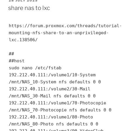
POSTED
28 JULY 2025
ON
share nas to lxc
https://forum.proxmox.com/threads/tutorial-
mounting-nfs-share-to-an-unprivileged-
lxc.138506/

##

##host

sudo nano /etc/fstab

192.212.40.111:/volume1/10-System  
/mnt/NAS_10-System nfs defaults 0 0

192.212.40.111:/volume2/30-Mail 
/mnt/NAS_30-Mail nfs defaults 0 0

192.212.40.111:/volume1/70-Photocopie 
/mnt/NAS_70-Photocopie nfs defaults 0 0

192.212.40.111:/volume1/80-Photo 
/mnt/NAS_80-Photo nfs defaults 0 0
