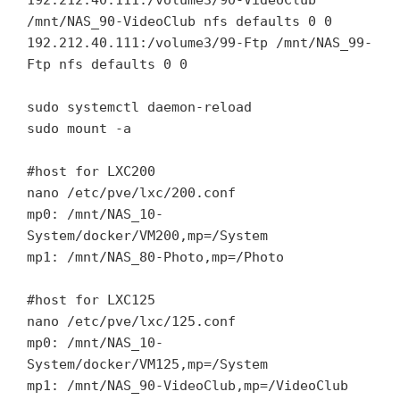
192.212.40.111:/volume3/90-VideoClub 
/mnt/NAS_90-VideoClub nfs defaults 0 0

192.212.40.111:/volume3/99-Ftp /mnt/NAS_99-
Ftp nfs defaults 0 0

sudo systemctl daemon-reload

sudo mount -a 

#host for LXC200

nano /etc/pve/lxc/200.conf

mp0: /mnt/NAS_10-
System/docker/VM200,mp=/System

mp1: /mnt/NAS_80-Photo,mp=/Photo

#host for LXC125

nano /etc/pve/lxc/125.conf

mp0: /mnt/NAS_10-
System/docker/VM125,mp=/System

mp1: /mnt/NAS_90-VideoClub,mp=/VideoClub
